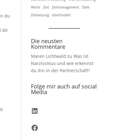
Werte
Zeit
Zeitmanagement
Ziele
nn du
Zielsetzung
überfordert
 dir
Die neusten
Kommentare
Maren Lichtwald
zu
Was ist
Narzissmus und wie erkennst
du ihn in der Partnerschaft?
Folge mir auch auf social
Media
LinkedIn
mt
Facebook