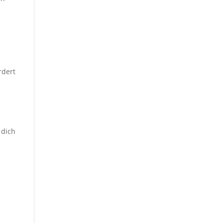
e
rdert
 dich