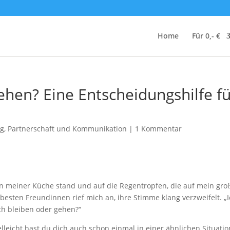
Home
Für 0,- €
gehen? Eine Entscheidungshilfe f
ng
,
Partnerschaft und Kommunikation
|
1 Kommentar
 in meiner Küche stand und auf die Regentropfen, die auf mein gro
besten Freundinnen rief mich an, ihre Stimme klang verzweifelt. „
ich bleiben oder gehen?“
elleicht hast du dich auch schon einmal in einer ähnlichen Situatio