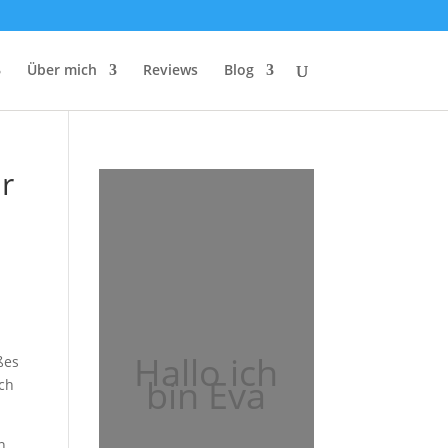
Über mich
Reviews
Blog
ür
Hallo ich
ßes
bin Eva
Ich
n