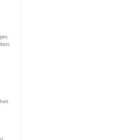
egen.
 dass
heit
en