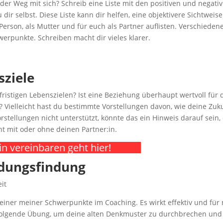
der Weg mit sich? Schreib eine Liste mit den positiven und negati
dir selbst. Diese Liste kann dir helfen, eine objektivere Sichtweise
 Person, als Mutter und für euch als Partner auflisten. Verschieden
rpunkte. Schreiben macht dir vieles klarer.
ziele
fristigen Lebenszielen? Ist eine Beziehung überhaupt wertvoll für 
n? Vielleicht hast du bestimmte Vorstellungen davon, wie deine Zuk
stellungen nicht unterstützt, könnte das ein Hinweis darauf sein,
ht mit oder ohne deinen Partner:in.
n vereinbaren geht hier!
idungsfindung
it
einer meiner Schwerpunkte im Coaching. Es wirkt effektiv und für
 folgende Übung, um deine alten Denkmuster zu durchbrechen un