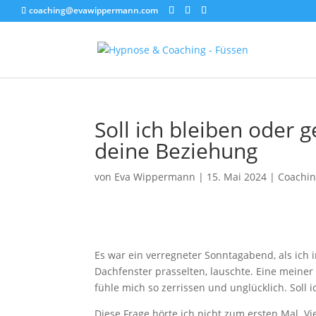
coaching@evawippermann.com
Soll ich bleiben oder 
deine Beziehung
von
Eva Wippermann
|
15. Mai 2024
|
Coachi
Es war ein verregneter Sonntagabend, als ich
Dachfenster prasselten, lauschte. Eine meiner 
fühle mich so zerrissen und unglücklich. Soll 
Diese Frage hörte ich nicht zum ersten Mal. Vi