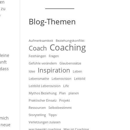
ven
 zu
e
Blog-Themen
Aufmerksamkeit
Beziehungskonflikt
Coaching
Coach
deine
Festhängen
Fragen
unft
Gefühle verändern
Glaubenssätze
 dass
Inspiration
Idee
Leben
Lebensmathe
Lebensvision
Leitbild
Leitbild Lebensvision
Life
Mythos Beziehung
Plan
planen
Praktischer Einsatz
Projekt
Ressourcen
Selbstbestimmt
Storytelling
Tipps
 mich
Verletzungen zulasen
d neue
was bewirkt coaching
Was ist Coaching