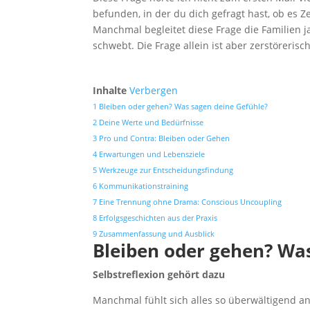
befunden, in der du dich gefragt hast, ob es Z
Manchmal begleitet diese Frage die Familien j
schwebt. Die Frage allein ist aber zerstöreris
Inhalte
Verbergen
1
Bleiben oder gehen? Was sagen deine Gefühle?
2
Deine Werte und Bedürfnisse
3
Pro und Contra: Bleiben oder Gehen
4
Erwartungen und Lebensziele
5
Werkzeuge zur Entscheidungsfindung
6
Kommunikationstraining
7
Eine Trennung ohne Drama: Conscious Uncoupling
8
Erfolgsgeschichten aus der Praxis
9
Zusammenfassung und Ausblick
Bleiben oder gehen? Wa
Selbstreflexion gehört dazu
Manchmal fühlt sich alles so überwältigend an,