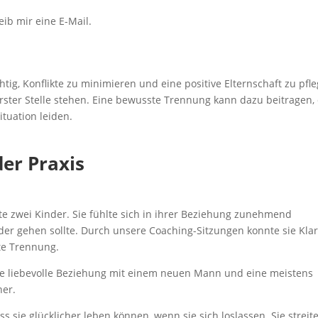
ib mir eine E-Mail.
chtig, Konflikte zu minimieren und eine positive Elternschaft zu pfl
rster Stelle stehen. Eine bewusste Trennung kann dazu beitragen,
ituation leiden.
der Praxis
te zwei Kinder. Sie fühlte sich in ihrer Beziehung zunehmend
oder gehen sollte. Durch unsere Coaching-Sitzungen konnte sie Klar
te Trennung.
eine liebevolle Beziehung mit einem neuen Mann und eine meistens
ner.
 sie glücklicher leben können, wenn sie sich loslassen. Sie streit