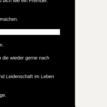
u dich wie ein Fremder.
ermachen.
n.
n die wieder gerne nach
und Leidenschaft im Leben
ge.