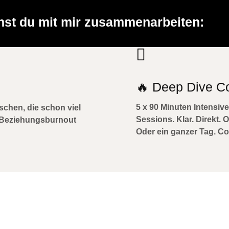
nst du mit mir zusammenarbeiten:

🔥 Deep Dive C
5 x 90 Minuten Intensiv
hen, die schon viel
Sessions.
Klar. Direkt.
m Beziehungsburnout
Oder ein ganzer Tag. Co
Jetzt Kalender anschauen und Termin buchen