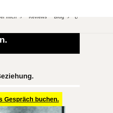
er mich
Reviews
Blog
n.
Beziehung.
es Gespräch buchen.