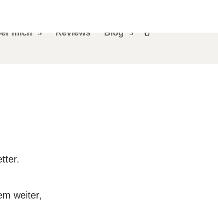
er mich
Reviews
Blog
tter.
em weiter,