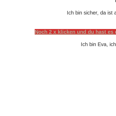
Ich bin sicher, da is
Noch 2 x klicken und du hast es 
Ich bin Eva, i