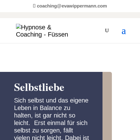
coaching@evawippermann.com
Selbstliebe
Sich selbst und das eigene
Leben in Balance zu
halten, ist gar nicht so
leicht. Erst einmal für sich
selbst zu sorgen, fällt
vielen nicht leicht. Dabei ist