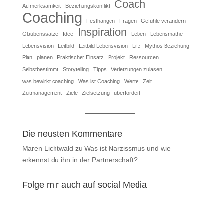
Coach
Aufmerksamkeit
Beziehungskonflikt
Coaching
Festhängen
Fragen
Gefühle verändern
Inspiration
Glaubenssätze
Idee
Leben
Lebensmathe
Lebensvision
Leitbild
Leitbild Lebensvision
Life
Mythos Beziehung
Plan
planen
Praktischer Einsatz
Projekt
Ressourcen
Selbstbestimmt
Storytelling
Tipps
Verletzungen zulasen
was bewirkt coaching
Was ist Coaching
Werte
Zeit
Zeitmanagement
Ziele
Zielsetzung
überfordert
Die neusten Kommentare
Maren Lichtwald
zu
Was ist Narzissmus und wie
erkennst du ihn in der Partnerschaft?
Folge mir auch auf social Media