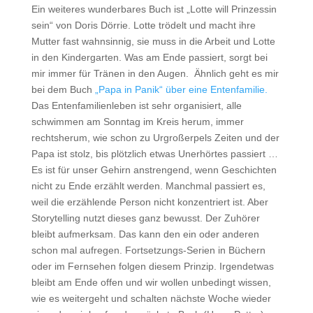
Ein weiteres wunderbares Buch ist „Lotte will Prinzessin
sein“ von Doris Dörrie. Lotte trödelt und macht ihre
Mutter fast wahnsinnig, sie muss in die Arbeit und Lotte
in den Kindergarten. Was am Ende passiert, sorgt bei
mir immer für Tränen in den Augen. Ähnlich geht es mir
bei dem Buch
„Papa in Panik“ über eine Entenfamilie.
Das Entenfamilienleben ist sehr organisiert, alle
schwimmen am Sonntag im Kreis herum, immer
rechtsherum, wie schon zu Urgroßerpels Zeiten und der
Papa ist stolz, bis plötzlich etwas Unerhörtes passiert …
Es ist für unser Gehirn anstrengend, wenn Geschichten
nicht zu Ende erzählt werden. Manchmal passiert es,
weil die erzählende Person nicht konzentriert ist. Aber
Storytelling nutzt dieses ganz bewusst. Der Zuhörer
bleibt aufmerksam. Das kann den ein oder anderen
schon mal aufregen. Fortsetzungs-Serien in Büchern
oder im Fernsehen folgen diesem Prinzip. Irgendetwas
bleibt am Ende offen und wir wollen unbedingt wissen,
wie es weitergeht und schalten nächste Woche wieder