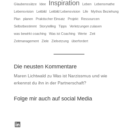
Inspiration
Glaubenssätze
Idee
Leben
Lebensmathe
Lebensvision
Leitbild
Leitbild Lebensvision
Life
Mythos Beziehung
Plan
planen
Praktischer Einsatz
Projekt
Ressourcen
Selbstbestimmt
Storytelling
Tipps
Verletzungen zulasen
was bewirkt coaching
Was ist Coaching
Werte
Zeit
Zeitmanagement
Ziele
Zielsetzung
überfordert
Die neusten Kommentare
Maren Lichtwald
zu
Was ist Narzissmus und wie
erkennst du ihn in der Partnerschaft?
Folge mir auch auf social Media
LinkedIn