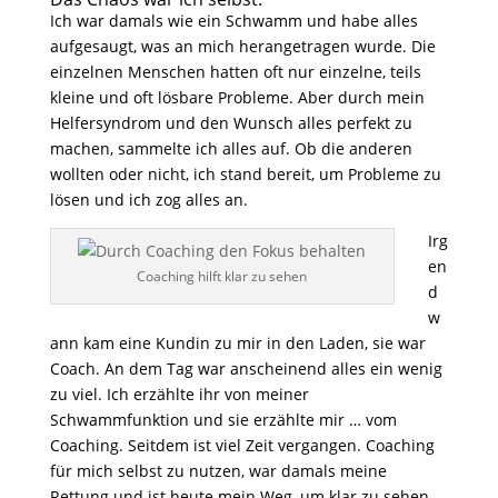
Ich war damals wie ein Schwamm und habe alles
aufgesaugt, was an mich herangetragen wurde. Die
einzelnen Menschen hatten oft nur einzelne, teils
kleine und oft lösbare Probleme. Aber durch mein
Helfersyndrom und den Wunsch alles perfekt zu
machen, sammelte ich alles auf. Ob die anderen
wollten oder nicht, ich stand bereit, um Probleme zu
lösen und ich zog alles an.
Irg
en
Coaching hilft klar zu sehen
d
w
ann kam eine Kundin zu mir in den Laden, sie war
Coach. An dem Tag war anscheinend alles ein wenig
zu viel. Ich erzählte ihr von meiner
Schwammfunktion und sie erzählte mir … vom
Coaching. Seitdem ist viel Zeit vergangen. Coaching
für mich selbst zu nutzen, war damals meine
Rettung und ist heute mein Weg, um klar zu sehen.