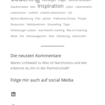
Festhängen
Fragen
Gefühle verändern
Inspiration
Glaubenssätze
Idee
Leben
Lebensmathe
Lebensvision
Leitbild
Leitbild Lebensvision
Life
Mythos Beziehung
Plan
planen
Praktischer Einsatz
Projekt
Ressourcen
Selbstbestimmt
Storytelling
Tipps
Verletzungen zulasen
was bewirkt coaching
Was ist Coaching
Werte
Zeit
Zeitmanagement
Ziele
Zielsetzung
überfordert
Die neusten Kommentare
Maren Lichtwald
zu
Was ist Narzissmus und wie
erkennst du ihn in der Partnerschaft?
Folge mir auch auf social Media
LinkedIn