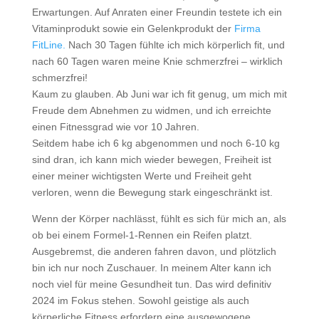
Erwartungen. Auf Anraten einer Freundin testete ich ein
Vitaminprodukt sowie ein Gelenkprodukt der
Firma
FitLine.
Nach 30 Tagen fühlte ich mich körperlich fit, und
nach 60 Tagen waren meine Knie schmerzfrei – wirklich
schmerzfrei!
Kaum zu glauben. Ab Juni war ich fit genug, um mich mit
Freude dem Abnehmen zu widmen, und ich erreichte
einen Fitnessgrad wie vor 10 Jahren.
Seitdem habe ich 6 kg abgenommen und noch 6-10 kg
sind dran, ich kann mich wieder bewegen, Freiheit ist
einer meiner wichtigsten Werte und Freiheit geht
verloren, wenn die Bewegung stark eingeschränkt ist.
Wenn der Körper nachlässt, fühlt es sich für mich an, als
ob bei einem Formel-1-Rennen ein Reifen platzt.
Ausgebremst, die anderen fahren davon, und plötzlich
bin ich nur noch Zuschauer. In meinem Alter kann ich
noch viel für meine Gesundheit tun. Das wird definitiv
2024 im Fokus stehen. Sowohl geistige als auch
körperliche Fitness erfordern eine ausgewogene