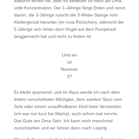
dadurch lernen sie, aber es bedeutet für mich als Oma,
volle Konzentration: Der 1-Jährige fängt Enten und rennt
davon, die 3-Jährige rutscht die 3-Meter-Stange vom
Klettergerüst herunter (im rosa Röckchen), während der
5-Jährige sich hinter dem Hügel auf dem Pumptrack
langgemacht hat und nicht zu finden ist.
Und wo
ist
Nummer
3?
Es bleibt spannend, und im Haus werde ich nach dem
dritten verschütteten Milchglas, dem zweiten Sturz vom
Sofa oder einem unauffindbaren Kind beim Verstecken
(ich war nur kurz bei Mama), auch schon mal nervös.
Das Gute am Oma-Sein: Ich kann mich manchmal
zurückziehen und wir fahren dann nach Leipzig.