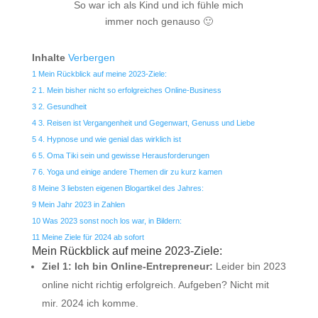
So war ich als Kind und ich fühle mich
immer noch genauso 🙂
Inhalte
Verbergen
1
Mein Rückblick auf meine 2023-Ziele:
2
1. Mein bisher nicht so erfolgreiches Online-Business
3
2. Gesundheit
4
3. Reisen ist Vergangenheit und Gegenwart, Genuss und Liebe
5
4. Hypnose und wie genial das wirklich ist
6
5. Oma Tiki sein und gewisse Herausforderungen
7
6. Yoga und einige andere Themen dir zu kurz kamen
8
Meine 3 liebsten eigenen Blogartikel des Jahres:
9
Mein Jahr 2023 in Zahlen
10
Was 2023 sonst noch los war, in Bildern:
11
Meine Ziele für 2024 ab sofort
Mein Rückblick auf meine 2023-Ziele:
Ziel 1: Ich bin Online-Entrepreneur:
Leider bin 2023
online nicht richtig erfolgreich. Aufgeben? Nicht mit
mir. 2024 ich komme.