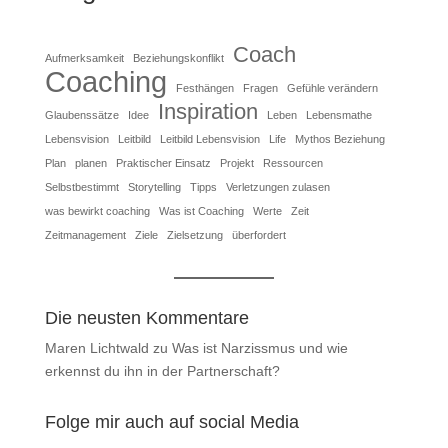
Coach
Aufmerksamkeit
Beziehungskonflikt
Coaching
Festhängen
Fragen
Gefühle verändern
Inspiration
Glaubenssätze
Idee
Leben
Lebensmathe
Lebensvision
Leitbild
Leitbild Lebensvision
Life
Mythos Beziehung
Plan
planen
Praktischer Einsatz
Projekt
Ressourcen
Selbstbestimmt
Storytelling
Tipps
Verletzungen zulasen
was bewirkt coaching
Was ist Coaching
Werte
Zeit
Zeitmanagement
Ziele
Zielsetzung
überfordert
Die neusten Kommentare
Maren Lichtwald
zu
Was ist Narzissmus und wie
erkennst du ihn in der Partnerschaft?
Folge mir auch auf social Media