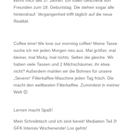
kennt mich seit 37 Jahren. Ein tolles Geschenk von
Freunden zum 18. Geburtstag. Die stehen sogar alle
hintendrauf. Vergangenheit trifft täglich auf die neue
Realität.
Coffee time! We love our morning coffee! Meine Tasse
suche ich mir jeden Morgen neu aus. Mal größer, mal
kleiner, mal Micky, mal nichts. Selten die gleiche. Wir
haben viele Tassen und 2 Milchschäumer, ihr etwa
nicht? Außerdem mahlen wir die Bohnen für unsere
„Severin“ Filterkaffee-Maschine jeden Tag frisch. Die
macht den weltbesten Filterkaffee. Zumindest in meiner
Welt 😊.
Lernen macht Spaß!
Mein Schreibtisch und ich sind bereit! Mediation Teil 3!
GFK Intensiv Wochenende! Los gehts!