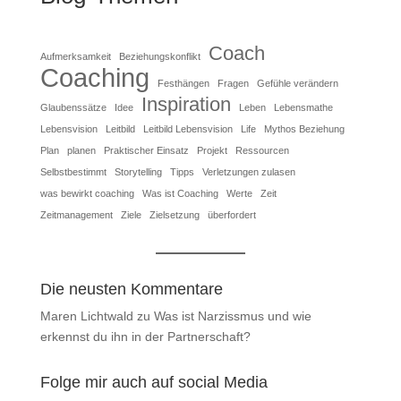
Coach
Aufmerksamkeit
Beziehungskonflikt
Coaching
Festhängen
Fragen
Gefühle verändern
Inspiration
Glaubenssätze
Idee
Leben
Lebensmathe
Lebensvision
Leitbild
Leitbild Lebensvision
Life
Mythos Beziehung
Plan
planen
Praktischer Einsatz
Projekt
Ressourcen
Selbstbestimmt
Storytelling
Tipps
Verletzungen zulasen
was bewirkt coaching
Was ist Coaching
Werte
Zeit
Zeitmanagement
Ziele
Zielsetzung
überfordert
Die neusten Kommentare
Maren Lichtwald
zu
Was ist Narzissmus und wie
erkennst du ihn in der Partnerschaft?
Folge mir auch auf social Media