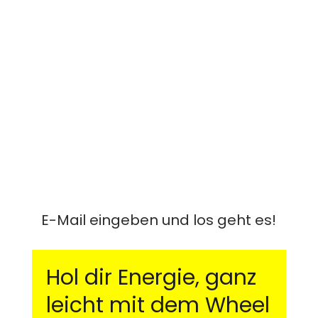
✨
Tipps, wie du kleine
Veränderungen startest, die Großes
bewirken
Mit Mini-Schritten zu spürbar mehr
Balance und Lebensfreude.
💡
Viele Aha-Momente und
Motivation pur!
Erlebe echte Aha-Erlebnisse und tanke
frische Energie.
E-Mail eingeben und los geht es!
Hol dir Energie, ganz
leicht mit dem Wheel