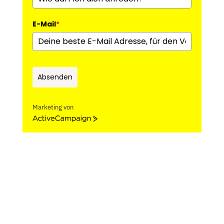
E-Mail
*
Absenden
Marketing von
ActiveCampaign
Das erwartet dich im
Freebie-Workbook:
🟡
Dein persönliches Wheel of Flow